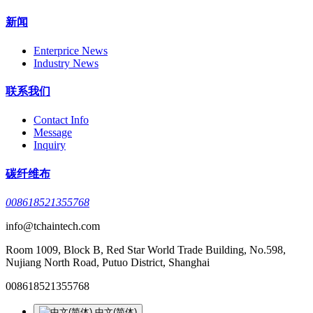
新闻
Enterprice News
Industry News
联系我们
Contact Info
Message
Inquiry
碳纤维布
008618521355768
info@tchaintech.com
Room 1009, Block B, Red Star World Trade Building, No.598,
Nujiang North Road, Putuo District, Shanghai
008618521355768
中文(简体)