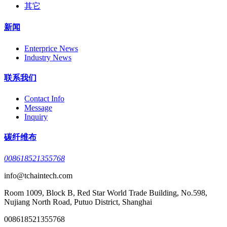
其它
新闻
Enterprice News
Industry News
联系我们
Contact Info
Message
Inquiry
碳纤维布
008618521355768
info@tchaintech.com
Room 1009, Block B, Red Star World Trade Building, No.598,
Nujiang North Road, Putuo District, Shanghai
008618521355768