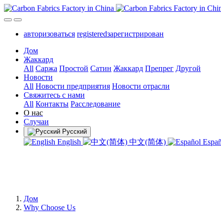
авторизоваться
registeredзарегистрирован
Дом
Жаккард
All
Саржа
Простой
Сатин
Жаккард
Препрег
Другой
Новости
All
Новости предприятия
Новости отрасли
Свяжитесь с нами
All
Контакты
Расследование
О нас
Случаи
Русский
English
中文(简体)
Espa
Дом
Why Choose Us