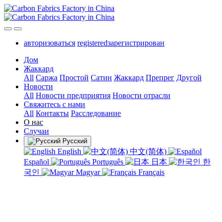
авторизоваться
registeredзарегистрирован
Дом
Жаккард
All
Саржа
Простой
Сатин
Жаккард
Препрег
Другой
Новости
All
Новости предприятия
Новости отрасли
Свяжитесь с нами
All
Контакты
Расследование
О нас
Случаи
Русский
English
中文(简体)
Español
Português
日本
한
국인
Magyar
Français