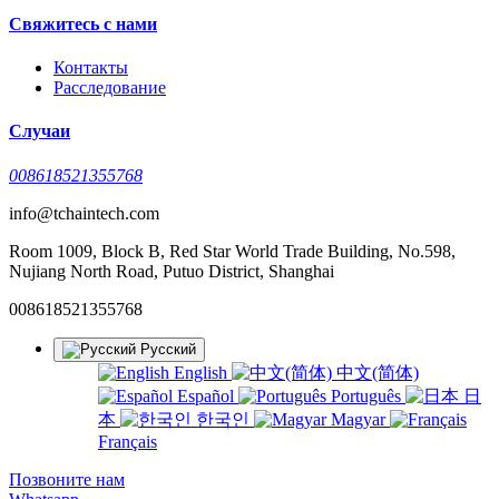
Свяжитесь с нами
Контакты
Расследование
Случаи
008618521355768
info@tchaintech.com
Room 1009, Block B, Red Star World Trade Building, No.598,
Nujiang North Road, Putuo District, Shanghai
008618521355768
Русский
English
中文(简体)
Español
Português
日
本
한국인
Magyar
Français
Позвоните нам