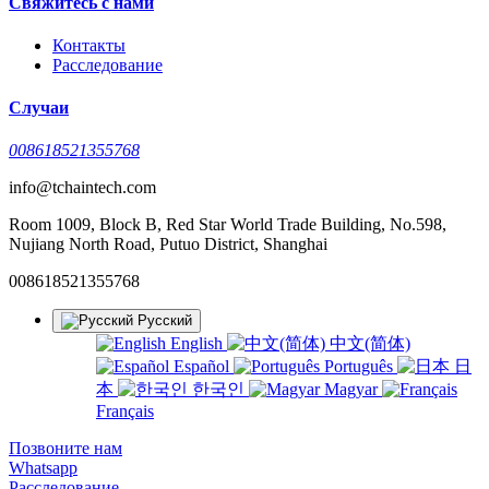
Свяжитесь с нами
Контакты
Расследование
Случаи
008618521355768
info@tchaintech.com
Room 1009, Block B, Red Star World Trade Building, No.598,
Nujiang North Road, Putuo District, Shanghai
008618521355768
Русский
English
中文(简体)
Español
Português
日
本
한국인
Magyar
Français
Позвоните нам
Whatsapp
Расследование