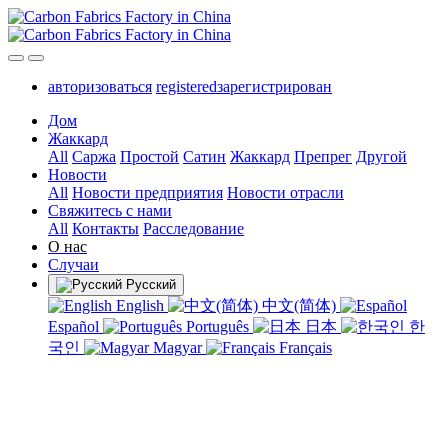
авторизоваться
registeredзарегистрирован
Дом
Жаккард
All
Саржа
Простой
Сатин
Жаккард
Препрег
Другой
Новости
All
Новости предприятия
Новости отрасли
Свяжитесь с нами
All
Контакты
Расследование
О нас
Случаи
Русский
English
中文(简体)
Español
Português
日本
한
국인
Magyar
Français