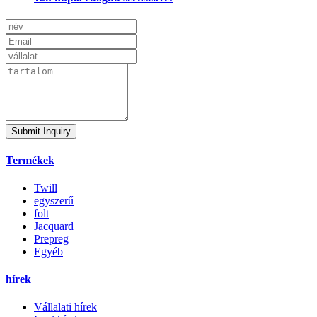
Submit Inquiry
Termékek
Twill
egyszerű
folt
Jacquard
Prepreg
Egyéb
hírek
Vállalati hírek