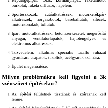
Repülőgépipar: törzs, kormánylapát, rakétamotor
burkolat, rakéta diffúzor, napelem.
Sporteszközök: autóalkatrészek, motorkerékpár-
alkatrészek, horgászbotok, baseballütők, sílécek,
motorcsónakok, tollütők.
Ipar: motoralkatrészek, betonszerkezetek megerősítő
anyagai, ventilátorlapátok, hajtótengelyek és
elektromos alkatrészek.
Tűzvédelem: alkalmas speciális tűzálló ruházat
gyártására csapatok, tűzoltók, acélgyárak számára.
Épület megerősítése.
Milyen problémákra kell figyelni a 3k
szénszövet építésekor?
Az építési felületnek tisztának és száraznak kell
lennie.
Az építési hőmérsékletnek 5 °C-nál nagyobbnak és