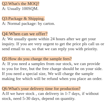
Q2:What's the MOQ?
A: Usually 100SQM.
Q3:Package & Shipping.
A: Normal package: by carton.
Q4:When can we offer?
A: We usually quote within 24 hours after we get your
inquiry. If you are very urgent to get the price pls call us or
send
email to us, so that we can reply you with priority.
Q5:How do you charge the sample fees?
A: If you need a samples from our stock, we can provide
to you for free, but the free charge should be on your side.
If you need a special size, We will charge the sample
making fee which will be refund when you place an order.
Q6:What's your delivery time for production?
A:If we have stock , can delivery in 1-7 days, if without
stock, need 5-30 days, depend on quantity.