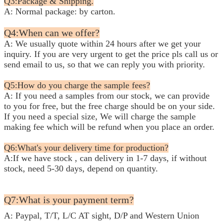
Q3:Package & Shipping.
A: Normal package: by carton.
Q4:When can we offer?
A: We usually quote within 24 hours after we get your
inquiry. If you are very urgent to get the price pls call us or
send
email to us, so that we can reply you with priority.
Q5:How do you charge the sample fees?
A: If you need a samples from our stock, we can provide
to you for free, but the free charge should be on your side.
If you need a special size, We will charge the sample
making fee which will be refund when you place an order.
Q6:What's your delivery time for production?
A:If we have stock , can delivery in 1-7 days, if without
stock, need 5-30 days, depend on quantity.
Q7:What is your payment term?
A: Paypal, T/T, L/C AT sight, D/P and Western Union