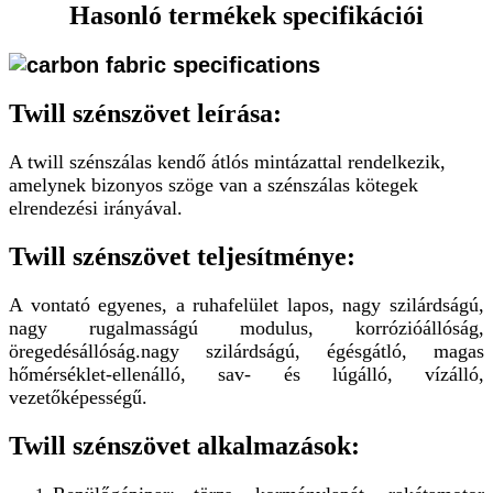
Hasonló termékek specifikációi
Twill szénszövet leírása:
A twill szénszálas kendő átlós mintázattal rendelkezik,
amelynek bizonyos szöge van a szénszálas kötegek
elrendezési irányával.
Twill szénszövet teljesítménye:
A vontató egyenes, a ruhafelület lapos, nagy szilárdságú,
nagy rugalmasságú modulus, korrózióállóság,
öregedésállóság.
nagy szilárdságú, égésgátló, magas
hőmérséklet-ellenálló, sav- és lúgálló, vízálló,
vezetőképességű.
Twill szénszövet alkalmazások: