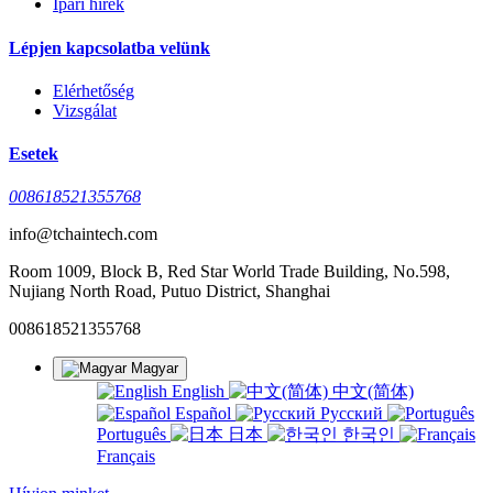
Ipari hírek
Lépjen kapcsolatba velünk
Elérhetőség
Vizsgálat
Esetek
008618521355768
info@tchaintech.com
Room 1009, Block B, Red Star World Trade Building, No.598,
Nujiang North Road, Putuo District, Shanghai
008618521355768
Magyar
English
中文(简体)
Español
Русский
Português
日本
한국인
Français