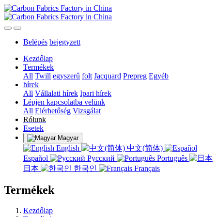
Belépés
bejegyzett
Kezdőlap
Termékek
All
Twill
egyszerű
folt
Jacquard
Prepreg
Egyéb
hírek
All
Vállalati hírek
Ipari hírek
Lépjen kapcsolatba velünk
All
Elérhetőség
Vizsgálat
Rólunk
Esetek
Magyar
English
中文(简体)
Español
Русский
Português
日本
한국인
Français
Termékek
Kezdőlap