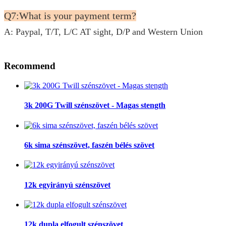
Q7:What is your payment term?
A: Paypal, T/T, L/C AT sight, D/P and Western Union
Recommend
3k 200G Twill szénszövet - Magas stength
6k sima szénszövet, faszén bélés szövet
12k egyirányú szénszövet
12k dupla elfogult szénszövet