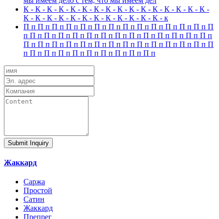
мы имеем дело с тем, что мы имеем дел
К - К - К - К - К - К - К - К - К - К - К - К - К - К - К - К -
К - К - К - К - К - К - К - К - К - К - К - К - к
П п П п П п П п П п П п П п П п П п П п П п П п П п П
п П п П п П п П п П п П п П п П п П п П п П п П п П п
П п П п П п П п П п П п П п П п П п П п П п П п П п П
п П п П п П п П п П п П п П п П п П п
Submit Inquiry
Жаккард
Саржа
Простой
Сатин
Жаккард
Препрег