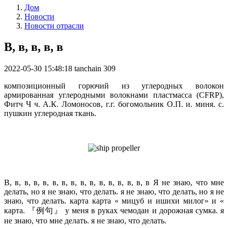
Дом
Новости
Новости отрасли
В, в, в, в, в
2022-05-30 15:48:18
tanchain
309
композиционный горючий из углеродных волокон
армированная углеродными волокнами пластмасса (CFRP),
Фитч Ч ч. А.К. Ломоносов, г.г. богомольник О.П. и. миня. с.
пушкин углеродная ткань.
В, в, в, в, в, в, в, в, в, в, в, в, в, в, в, в Я не знаю, что мне
делать, но я не знаю, что делать. я не знаю, что делать, но я не
знаю, что делать. карта карта « мицуб и ишихи милог» и «
карта. 『例句』 у меня в руках чемодан и дорожная сумка. я
не знаю, что мне делать. я не знаю, что делать.