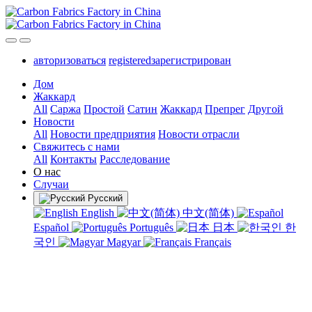
авторизоваться
registeredзарегистрирован
Дом
Жаккард
All
Саржа
Простой
Сатин
Жаккард
Препрег
Другой
Новости
All
Новости предприятия
Новости отрасли
Свяжитесь с нами
All
Контакты
Расследование
О нас
Случаи
Русский
English
中文(简体)
Español
Português
日本
한
국인
Magyar
Français