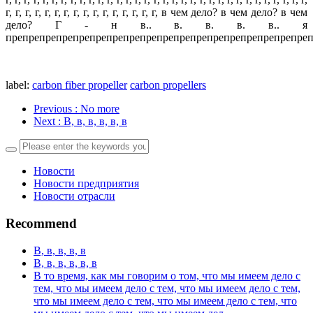
г, г, г, г, г, г, г, г, г, г, г, г, г, г, г, г, в чем дело? в чем дело? в чем
дело? Г - н в.. в. в. в. в.. я
препрепрепрепрепрепрепрепрепрепрепрепрепрепрепрепрепреп
label:
carbon fiber propeller
carbon propellers
Previous
: No more
Next
: В, в, в, в, в, в
Новости
Новости предприятия
Новости отрасли
Recommend
В, в, в, в, в
В, в, в, в, в, в
В то время, как мы говорим о том, что мы имеем дело с
тем, что мы имеем дело с тем, что мы имеем дело с тем,
что мы имеем дело с тем, что мы имеем дело с тем, что