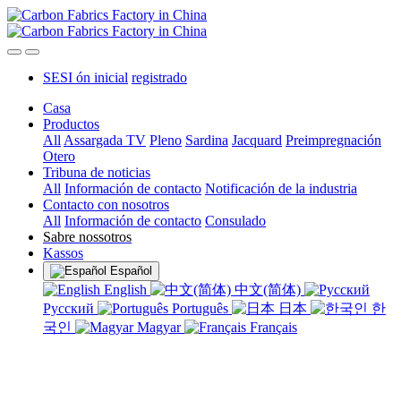
SESI ón inicial
registrado
Casa
Productos
All
Assargada TV
Pleno
Sardina
Jacquard
Preimpregnación
Otero
Tribuna de noticias
All
Información de contacto
Notificación de la industria
Contacto con nosotros
All
Información de contacto
Consulado
Sabre nossotros
Kassos
Español
English
中文(简体)
Русский
Português
日本
한
국인
Magyar
Français