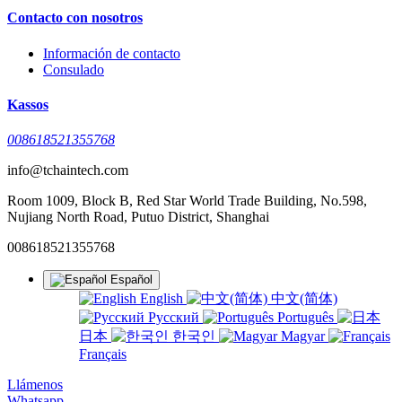
Contacto con nosotros
Información de contacto
Consulado
Kassos
008618521355768
info@tchaintech.com
Room 1009, Block B, Red Star World Trade Building, No.598,
Nujiang North Road, Putuo District, Shanghai
008618521355768
Español
English
中文(简体)
Русский
Português
日本
한국인
Magyar
Français
Llámenos
Whatsapp