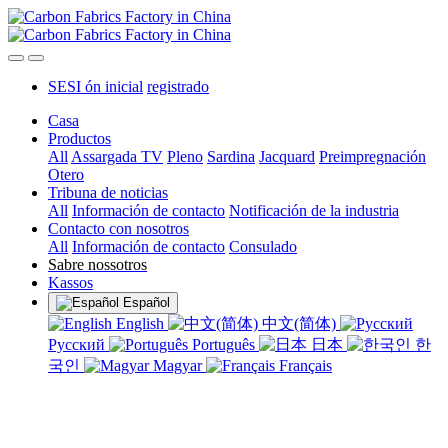
SESI ón inicial
registrado
Casa
Productos
All
Assargada TV
Pleno
Sardina
Jacquard
Preimpregnación
Otero
Tribuna de noticias
All
Información de contacto
Notificación de la industria
Contacto con nosotros
All
Información de contacto
Consulado
Sabre nossotros
Kassos
Español
English
中文(简体)
Русский
Português
日本
한
국인
Magyar
Français