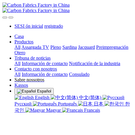
SESI ón inicial
registrado
Casa
Productos
All
Assargada TV
Pleno
Sardina
Jacquard
Preimpregnación
Otero
Tribuna de noticias
All
Información de contacto
Notificación de la industria
Contacto con nosotros
All
Información de contacto
Consulado
Sabre nossotros
Kassos
Español
English
中文(简体)
Русский
Português
日本
한
국인
Magyar
Français