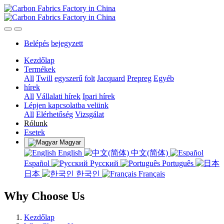
Belépés
bejegyzett
Kezdőlap
Termékek
All
Twill
egyszerű
folt
Jacquard
Prepreg
Egyéb
hírek
All
Vállalati hírek
Ipari hírek
Lépjen kapcsolatba velünk
All
Elérhetőség
Vizsgálat
Rólunk
Esetek
Magyar
English
中文(简体)
Español
Русский
Português
日本
한국인
Français
Why Choose Us
Kezdőlap