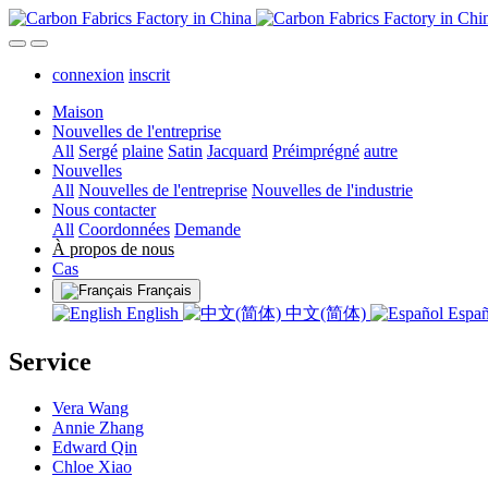
connexion
inscrit
Maison
Nouvelles de l'entreprise
All
Sergé
plaine
Satin
Jacquard
Préimprégné
autre
Nouvelles
All
Nouvelles de l'entreprise
Nouvelles de l'industrie
Nous contacter
All
Coordonnées
Demande
À propos de nous
Cas
Français
English
中文(简体)
Espa
Service
Vera Wang
Annie Zhang
Edward Qin
Chloe Xiao