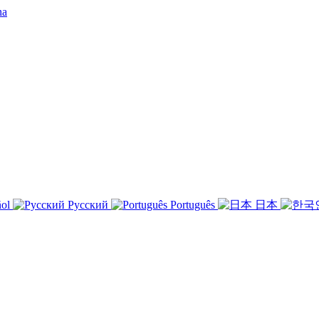
ñol
Русский
Português
日本