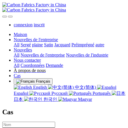
connexion
inscrit
Maison
Nouvelles de l'entreprise
All
Sergé
plaine
Satin
Jacquard
Préimprégné
autre
Nouvelles
All
Nouvelles de l'entreprise
Nouvelles de l'industrie
Nous contacter
All
Coordonnées
Demande
À propos de nous
Cas
Français
English
中文(简体)
Español
Русский
Português
日本
한국인
Magyar
Cas