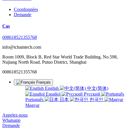
Coordonnées
Demande
Cas
008618521355768
info@tchaintech.com
Room 1009, Block B, Red Star World Trade Building, No.598,
Nujiang North Road, Putuo District, Shanghai
008618521355768
Français
English
中文(简体)
Español
Русский
Português
日本
한국인
Magyar
Appelez-nous
Whatsapp
Demande