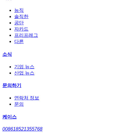
능직
솔직한
공단
자카드
프리프레그
다른
소식
기업 뉴스
산업 뉴스
문의하기
연락처 정보
문의
케이스
008618521355768