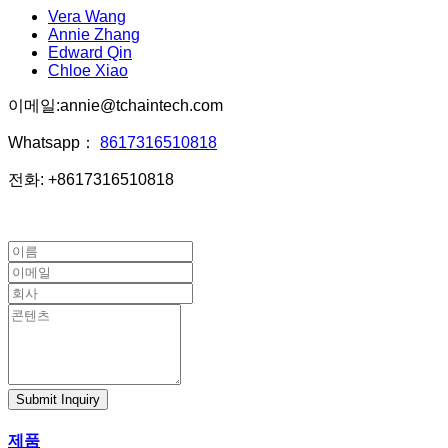
Vera Wang
Annie Zhang
Edward Qin
Chloe Xiao
이메일:annie@tchaintech.com
Whatsapp：
8617316510818
전화: +8617316510818
Submit Inquiry
제품