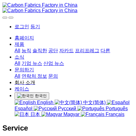
로그인
등기
홈페이지
제품
All
능직
솔직한
공단
자카드
프리프레그
다른
소식
All
기업 뉴스
산업 뉴스
문의하기
All
연락처 정보
문의
회사 소개
케이스
한국인
English
中文(简体)
Español
Русский
Português
日本
Magyar
Français
Service