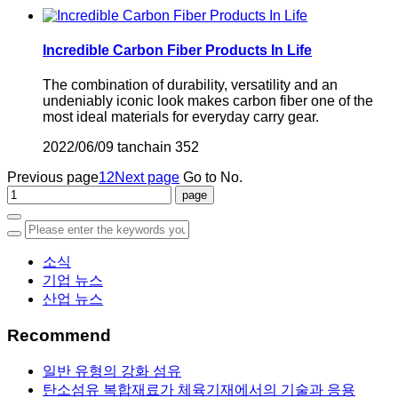
Incredible Carbon Fiber Products In Life
The combination of durability, versatility and an
undeniably iconic look makes carbon fiber one of the
most ideal materials for everyday carry gear.
2022/06/09
tanchain
352
Previous page
1
2
Next page
Go to No.
소식
기업 뉴스
산업 뉴스
Recommend
일반 유형의 강화 섬유
탄소섬유 복합재료가 체육기재에서의 기술과 응용