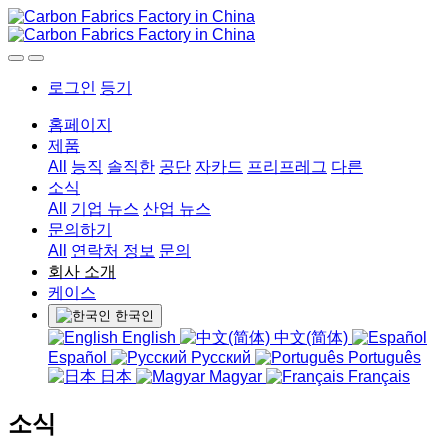
로그인
등기
홈페이지
제품
All
능직
솔직한
공단
자카드
프리프레그
다른
소식
All
기업 뉴스
산업 뉴스
문의하기
All
연락처 정보
문의
회사 소개
케이스
한국인
English
中文(简体)
Español
Русский
Português
日本
Magyar
Français
소식