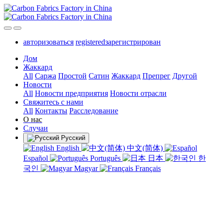
авторизоваться
registeredзарегистрирован
Дом
Жаккард
All
Саржа
Простой
Сатин
Жаккард
Препрег
Другой
Новости
All
Новости предприятия
Новости отрасли
Свяжитесь с нами
All
Контакты
Расследование
О нас
Случаи
Русский
English
中文(简体)
Español
Português
日本
한
국인
Magyar
Français