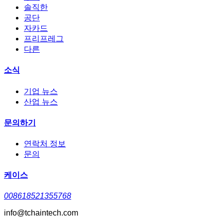
솔직한
공단
자카드
프리프레그
다른
소식
기업 뉴스
산업 뉴스
문의하기
연락처 정보
문의
케이스
008618521355768
info@tchaintech.com