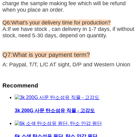
charge the sample making fee which will be refund
when you place an order.
Q6:What's your delivery time for production?
A:If we have stock , can delivery in 1-7 days, if without
stock, need 5-30 days, depend on quantity.
Q7:What is your payment term?
A: Paypal, T/T, L/C AT sight, D/P and Western Union
Recommend
3k 200G 사문 탄소섬유 직물 - 고강도
6k 소색 탄소섬유 원단, 탄소 안감 원단