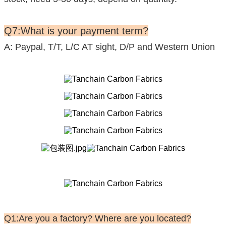
Q7:What is your payment term?
A: Paypal, T/T, L/C AT sight, D/P and Western Union
Q1:Are you a factory? Where are you located?