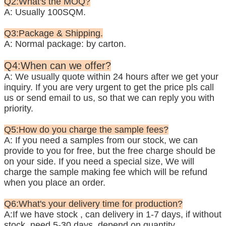
Q2:What's the MOQ?
A: Usually 100SQM.
Q3:Package & Shipping.
A: Normal package: by carton.
Q4:When can we offer?
A: We usually quote within 24 hours after we get your
inquiry. If you are very urgent to get the price pls call
us or send
email to us, so that we can reply you with
priority.
Q5:How do you charge the sample fees?
A: If you need a samples from our stock, we can
provide to you for free, but the free charge should be
on your side. If you need a special size, We will
charge the sample making fee which will be refund
when you place an order.
Q6:What's your delivery time for production?
A:If we have stock , can delivery in 1-7 days, if without
stock, need 5-30 days, depend on quantity.