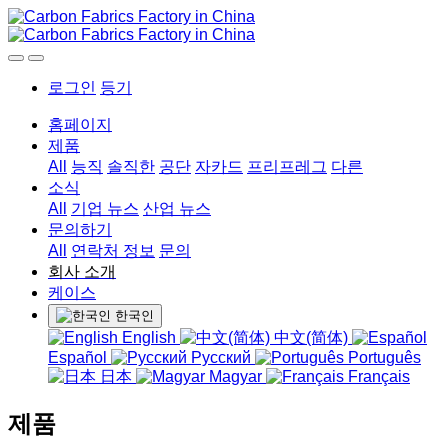
로그인
등기
홈페이지
제품
All
능직
솔직한
공단
자카드
프리프레그
다른
소식
All
기업 뉴스
산업 뉴스
문의하기
All
연락처 정보
문의
회사 소개
케이스
한국인
English
中文(简体)
Español
Русский
Português
日本
Magyar
Français
제품