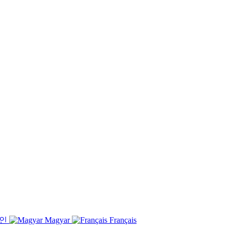
인
Magyar
Français