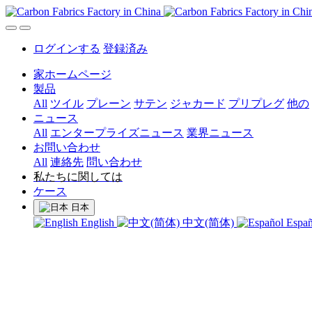
ログインする
登録済み
家ホームページ
製品
All
ツイル
プレーン
サテン
ジャカード
プリプレグ
他の
ニュース
All
エンタープライズニュース
業界ニュース
お問い合わせ
All
連絡先
問い合わせ
私たちに関しては
ケース
日本
English
中文(简体)
Espa