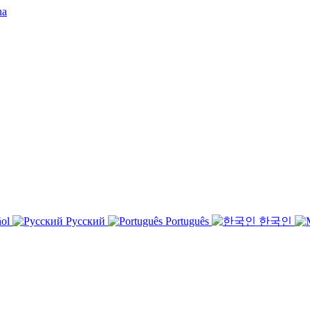
ñol
Русский
Português
한국인