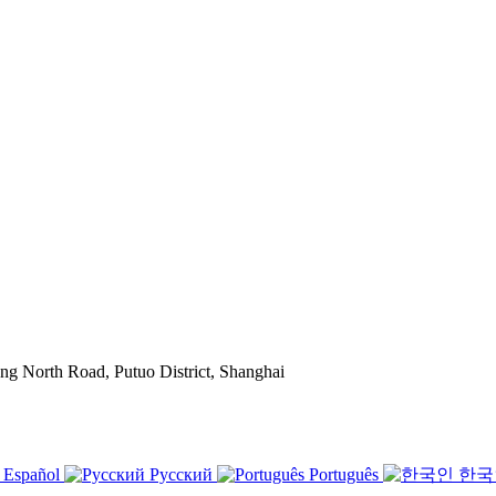
g North Road, Putuo District, Shanghai
Español
Русский
Português
한국