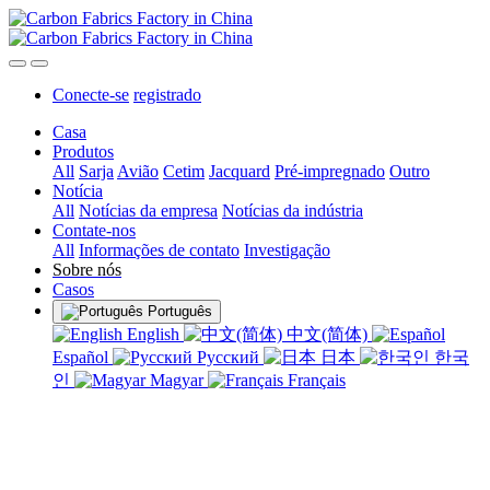
Conecte-se
registrado
Casa
Produtos
All
Sarja
Avião
Cetim
Jacquard
Pré-impregnado
Outro
Notícia
All
Notícias da empresa
Notícias da indústria
Contate-nos
All
Informações de contato
Investigação
Sobre nós
Casos
Português
English
中文(简体)
Español
Русский
日本
한국
인
Magyar
Français