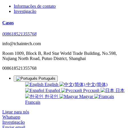
Informações de contato
Investigação
Casos
008618521355768
info@tchaintech.com
Room 1009, Block B, Red Star World Trade Building, No.598,
Nujiang North Road, Putuo District, Shanghai
008618521355768
Português
English
中文(简体)
Español
Русский
日本
한국인
Magyar
Français
Ligue para nós
Whatsapp
Investigação
Enviar email