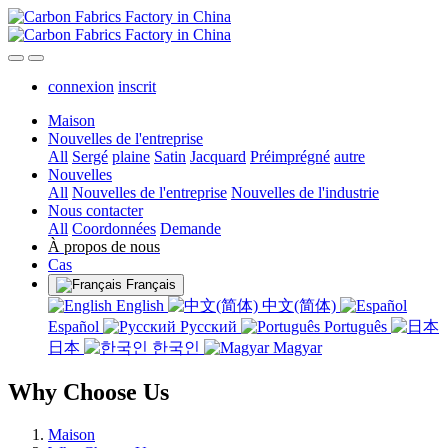
connexion
inscrit
Maison
Nouvelles de l'entreprise
All
Sergé
plaine
Satin
Jacquard
Préimprégné
autre
Nouvelles
All
Nouvelles de l'entreprise
Nouvelles de l'industrie
Nous contacter
All
Coordonnées
Demande
À propos de nous
Cas
Français
English
中文(简体)
Español
Русский
Português
日本
한국인
Magyar
Why Choose Us
Maison