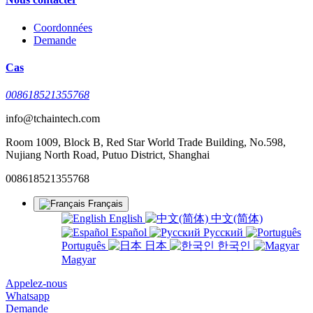
Coordonnées
Demande
Cas
008618521355768
info@tchaintech.com
Room 1009, Block B, Red Star World Trade Building, No.598,
Nujiang North Road, Putuo District, Shanghai
008618521355768
Français
English
中文(简体)
Español
Русский
Português
日本
한국인
Magyar
Appelez-nous
Whatsapp
Demande