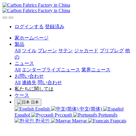
ログインする
登録済み
家ホームページ
製品
All
ツイル
プレーン
サテン
ジャカード
プリプレグ
他
の
ニュース
All
エンタープライズニュース
業界ニュース
お問い合わせ
All
連絡先
問い合わせ
私たちに関しては
ケース
日本
English
中文(简体)
Español
Русский
Português
한국인
Magyar
Français